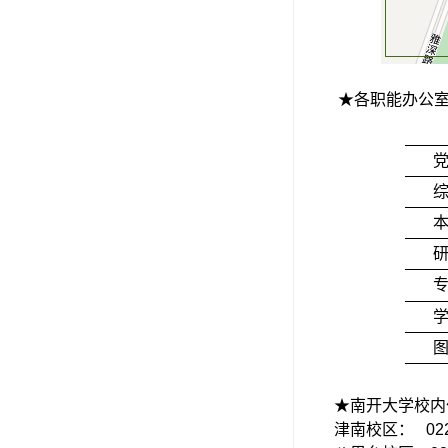
★各职能办公
★南开大学校内
津南校区： 022