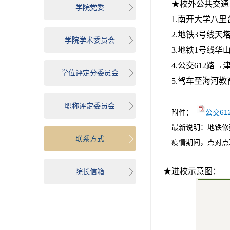
★校外公共交通
学院党委
1.南开大学八
2.地铁3号线
学院学术委员会
3.地铁1号线
4.公交612路
学位评定分委员会
5.驾车至海河
职称评定委员会
附件：
公交61
最新说明：地铁修
联系方式
疫情期间，点对点
★进校示意图：
院长信箱