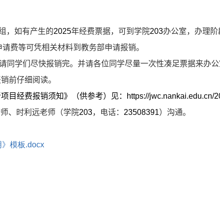
组，如有产生的
2025
年经费票据，可到学院
203
办公室，办理阶
申请费等可凭相关材料到教务部申请报销。
请同学们尽快报销完。并请各位同学尽量一次性凑足票据来办公
报销前仔细阅读。
新项目经费报销须知》（供参考）见：
https://jwc.nankai.edu.c
老师、时利远老师（学院
203
，电话：
23508391
）沟通。
》模板.docx