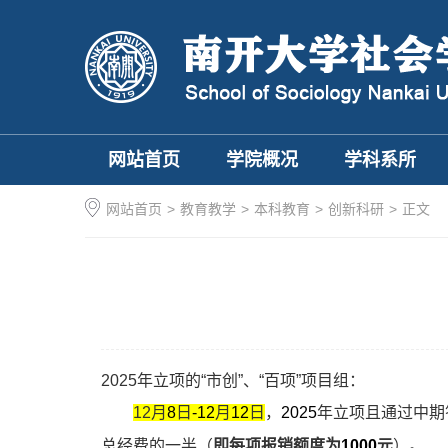
网站首页
学院概况
学科系所
网站首页
>
教育教学
>
本科教育
>
创新科研
>
正文
2025
年立项的“市创”、“百项”项目组：
12
月
8
日
-12
月
12
日
，
2025
年立项且通过中期
总经费的一半（
即每项报销额度为
1000
元
）。