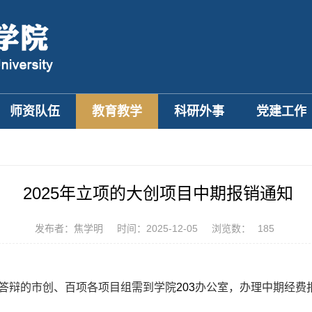
师资队伍
教育教学
科研外事
党建工作
2025年立项的大创项目中期报销通知
发布者：焦学明
时间：2025-12-05
浏览数：
185
答辩的市创、百项各项目组需到学院
203
办公室，办理中期经费