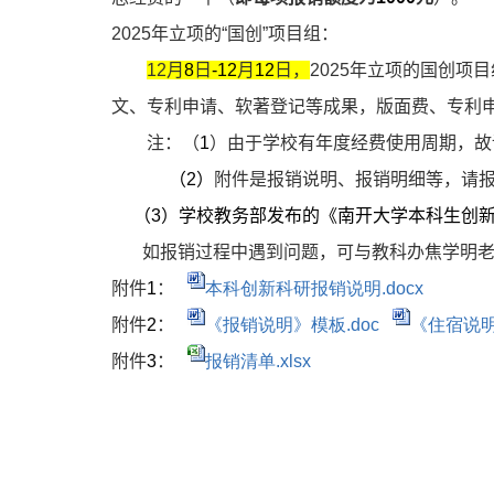
2025
年立项的“国创”项目组：
12
月
8
日
-12
月
12
日，
2025
年立项的国创项目
文、专利申请、软著登记等成果，版面费、专利
注：（
1
）由于学校有年度经费使用周期，故
（
2
）
附件是报销说明、报销明细等，请
（
3
）学校教务部发布的《南开大学本科生创
如报销过程中遇到问题，可与教科办焦学明
附件
1
：
本科创新科研报销说明.docx
附件
2
：
《报销说明》模板.doc
《住宿说明
附件
3
：
报销清单.xlsx