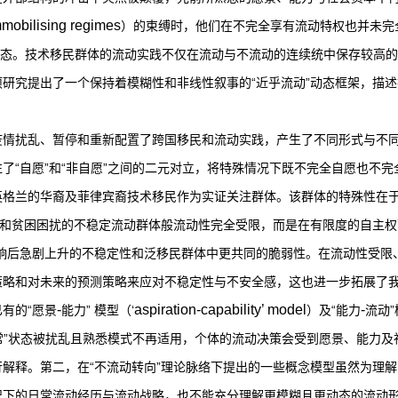
mmobilising regimes
）的束缚时，他们在不完全享有流动特权也并未完
实践样态。技术移民群体的流动实践不仅在流动与不流动的连续统中保存较高
研究提出了一个保持着模糊性和非线性叙事的“近乎流动”动态框架，描
疫情扰乱、暂停和重新配置了跨国移民和流动实践，产生了不同形式与不
了“自愿”和“非自愿”之间的二元对立，将特殊情况下既不完全自愿也不完
格兰的华裔及菲律宾裔技术移民作为实证关注群体。该群体的特殊性在于
和贫困困扰的不稳定流动群体般流动性完全受限，而是在有限度的自主权下适
影响后急剧上升的不稳定性和泛移民群体中更共同的脆弱性。在流动性受限
策略和对未来的预测策略来应对不稳定性与不安全感，这也进一步拓展了
-
aspiration-capability’ model
-
有的“愿景
能力” 模型（‘
）及“能力
流动”
正常”状态被扰乱且熟悉模式不再适用，个体的流动决策会受到愿景、能力及
解释。第二，在“不流动转向”理论脉络下提出的一些概念模型虽然为理
下的日常流动经历与流动战略，也不能充分理解更模糊且更动态的流动形