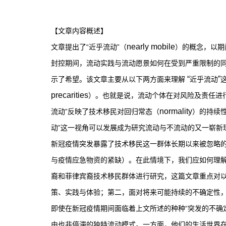
【文章内容概述】
nearly mobile
文章提出了“近乎流动”（
）的概念，以期
封控期间，流动实践与流动愿景如何在受到严重限制的同
“
”
示了希望。该文章主要从以下两方面来理解
近乎流动
precarities
）。也就是说，流动个体在对风险及责任进
normality
流动”反映了技术移民对回归常态（
）的持续
动”这一视角可以发展成为研究流动与不流动的又一崭新
新冠疫情突发暴露了技术移民这一群体长期以来被忽略
与疫情应急物资的紧缺）。在此情境下，我们应如何理
裔和菲律宾裔技术移民群体进行研究，这篇文章重点对
策、实践与体验；第二，面对将来可能持续的不确定性
即使在新冠疫情期间面临着上文所述的种种“突发的不确
由也非停滞的独特流动模式。一方面，他们的生活世界在