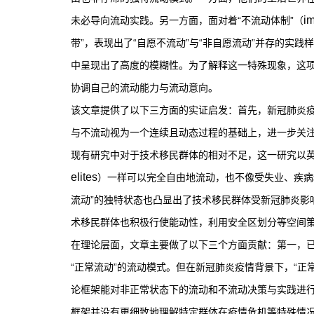
i
未必导向流动实践。另一方面，面对着“不流动体制”（
带”，表现出了“自愿不流动”与“非自愿流动”并存的
中呈现出了高度的模糊性。为了解释这一特殊现象，这项
协调自己的流动能力与流动意向。
该文章提供了以下三方面的实证启发：首先，新冠肺炎
与不流动视为一个连续且动态过程的基础上，进一步关注
现有研究中对于技术移民群体的相对不足，这一研究以英
elites
）一样可以完全自由地流动，也不像受失业、疾病
流动”的独特状态也凸显出了技术移民群体受新冠肺炎
术移民群体也积极行使能动性，利用安全区划分等空间
在理论层面，文章主要做了以下三个方面贡献：第一，已
“正常流动”的流动模式。但在新冠肺炎疫情背景下，“
论框架能对非正常状态下的流动和不流动决策与实践进行
框架并没有更细致地理解特定群体在疫情危机等特殊情况