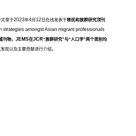
2023
4
12
作文章于
年
月
日在线发表于
移民和族群研究顶刊
 strategies amongst Asian migrant professionals
JEMS
JCR
威刊物，
在
“族群研究”与“人口学”两个类别均
究发现以及主要贡献进行介绍。