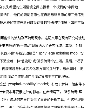
全丧失希望的生活情境之间占据着一个模糊的“中间地
的灵活性，他们的流动意愿也在自愿与非自愿的非二元序列
述技术移民群体在新冠肺炎疫情的特殊时空情境下如何重新
同可能性的流动及不流动现象。这篇文章在现有研究将流动
全非自愿的“近乎流动”现象纳入了研究视域。其次，针对
privilege existing mobility
其既不像“特权流动精英”（
应着一种“低流动”或“近乎流动”的生活。最后，“近乎
、健康困境与种族污名化等方面的挑战下，与此同时，技
我们对流动个体能动性与流动策略丰富性的理解。
capital-mobility’ model
模型（‘
）有助于解释一般条件下
社会资本等要素之外的影响。在此情境下，“近乎流动”理
解（不）流动的差异性提供了重要的分析工具，但这些理论
式。因此，“近乎流动”理论框架通过研究技术移民这一特