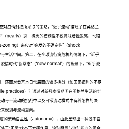
对疫情封控所采取的策略。“近乎流动”描述了在英格兰
nearly
”（
）这一概念的模糊性不仅意味着挫败感，也昭
e-zoning
“
”
shock
）来应对
突发的不确定性
（
作与生活空间。第二，在全球流行病危机的情境下，“近乎
‘new normal’
疫情时代“新常态”（
）的背景下，“近乎流
视，还面对着基本日常层面的诸多挑战（如国家福利的不足
le practices
）？通过对新冠疫情期间在英格兰生活的华
流动与不流动的挑战中以及日常流动模式中有着怎样的决
未来规划与流动意向。
autonomy
程度的流动自主性（
），由此呈现出一种既不自
处于“正常”状态下发挥作用，流动愿景与流动能力的组合