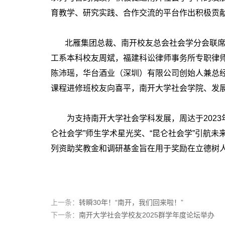
育教学、研究实践、合作交流的平台作出积极贡
北雁集团总裁、南开校友总会社会学分会联席会长
工系本科校友周斌，福建科讼律师事务所专职律师、
陈沛瑶，华台酒业（深圳）有限公司创始人兼总经
课程进修班校友向喜平，南开大学社会学院、发
为支持南开大学社会学科发展，周达于2023年捐
仑社会学”师生学术星光奖、“昆仑社会学”引航
列资助奖教金和调研基金旨在用于奖励在立德树
上一条：
转瞬30年！“南开，我们回来啦！”
下一条：
南开大学社会学校友2025群学年度论坛举办