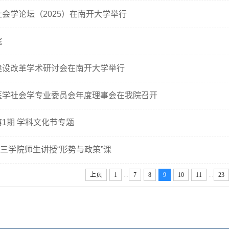
会学论坛（2025）在南开大学举行
院
建设改革学术研讨会在南开大学举行
医学社会学专业委员会年度理事会在我院召开
年第1期 学科文化节专题
为三学院师生讲授“形势与政策”课
...
...
上页
1
7
8
9
10
11
23