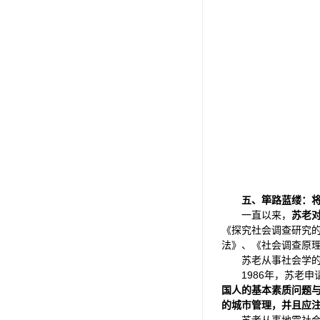
五、筚路蓝缕：
一直以来，
苏老
《探究社会调查研究
法》、《社会调查原
苏老从事社会学
1986年，苏老
国人的基本素质问题
的城市管理，并且应
苏老从事地震社