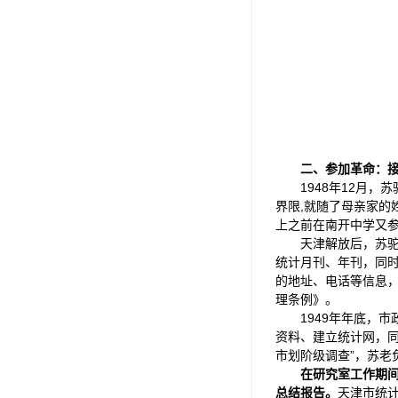
二、参加革命：
1948年12月
界限,就随了母亲家的
上之前在南开中学又参
天津解放后，苏
统计月刊、年刊，同
的地址、电话等信息
理条例》。
1949年年底，
资料、建立统计网，同
市划阶级调查”，苏老
在研究室工作期
总结报告。
天津市统计