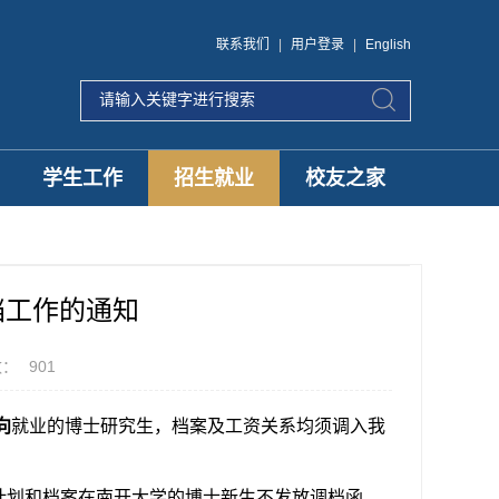
联系我们
|
用户登录
|
English
学生工作
招生就业
校友之家
档工作的通知
数：
901
向
就业的博士研究生，档案及工资关系均须调入我
计划和档案在南开大学的博士新生不发放调档函。