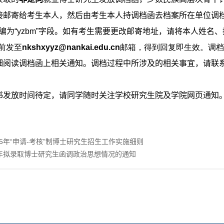
接邮寄给考生本人，然后由考生本人持调档函去档案所在单位调
编为“
yzbm
”字段。如有考生需要更改邮寄地址，请将本人姓名
前发至
nkshxyyz@nankai.edu.cn
邮箱，得到回复即生效。调档
细阅读调档函上相关通知。调档过程中所涉及的相关事宜，请联
书发放时间待定，请同学随时关注学校研究生院及学院网页通知
25年“申请-考核”制博士研究生招生工作实施细则
4年拟录取博士研究生函调政治思想情况的通知