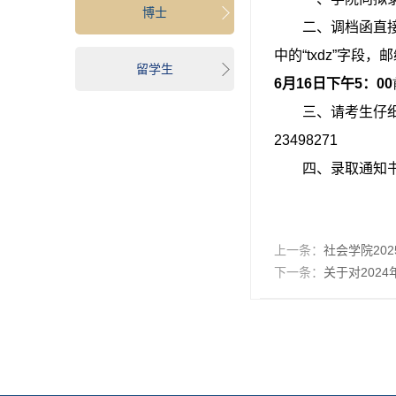
博士
二、调档函直
中的“
txdz
”字段，邮
留学生
6
月
16
日下午
5
：
00
三、请考生仔
23498271
四、录取通知
上一条：
社会学院20
下一条：
关于对202